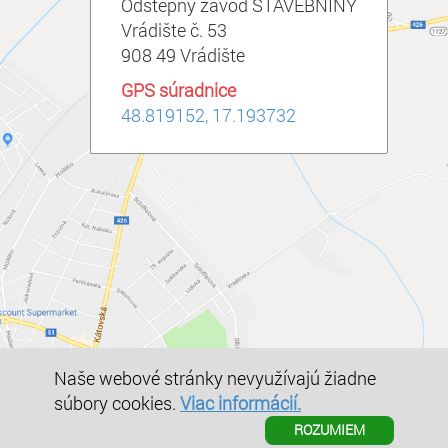
Odštepný závod STAVEBNINY
Vrádište č. 53
908 49 Vrádište
GPS súradnice
48.819152, 17.193732
Naše webové stránky nevyužívajú žiadne
© PANFLEX – SLOVENSKO, s.r.o. 2019
súbory cookies.
Viac informácií.
Ochrana osobných údajov
ROZUMIEM
Vytvoril – DORPS, s.r.o. 2019