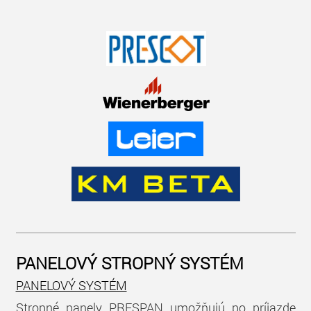
PANELOVÝ STROPNÝ SYSTÉM
PANELOVÝ SYSTÉM
Stropné panely PRESPAN umožňujú po príjazde