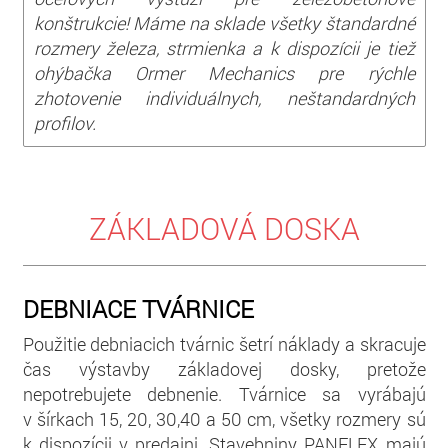
konštrukcie! Máme na sklade všetky štandardné
rozmery železa, strmienka a k dispozícii je tiež
ohýbačka Ormer Mechanics pre rýchle
zhotovenie individuálnych, neštandardných
profilov.
ZÁKLADOVÁ DOSKA
DEBNIACE TVÁRNICE
Použitie debniacich tvárnic šetrí náklady a skracuje
čas výstavby základovej dosky, pretože
nepotrebujete debnenie. Tvárnice sa vyrábajú
v šírkach 15, 20, 30,40 a 50 cm, všetky rozmery sú
k dispozícii v predajni. Stavebniny PANFLEX majú