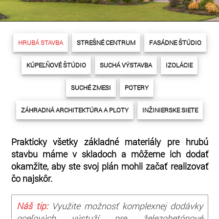
HRUBÁ STAVBA
STREŠNÉ CENTRUM
FASÁDNE ŠTÚDIO
KÚPEĽŇOVÉ ŠTÚDIO
SUCHÁ VÝSTAVBA
IZOLÁCIE
SUCHÉ ZMESI
POTERY
ZÁHRADNÁ ARCHITEKTÚRA A PLOTY
INŽINIERSKE SIETE
Prakticky všetky základné materiály pre hrubú
stavbu máme v skladoch a môžeme ich dodať
okamžite, aby ste svoj plán mohli začať realizovať
čo najskôr.
Náš tip:
Využite možnosť komplexnej dodávky
oceľových výstuží pre železobetónové