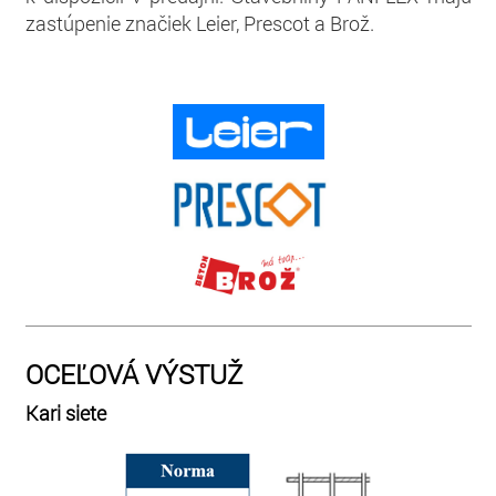
zastúpenie značiek Leier, Prescot a Brož.
OCEĽOVÁ VÝSTUŽ
Kari siete