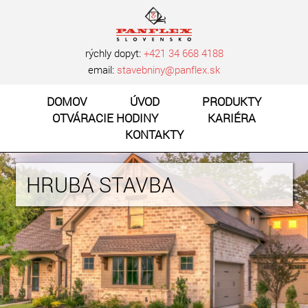
rýchly dopyt:
+421 34 668 4188
email:
stavebniny@panflex.sk
DOMOV
ÚVOD
PRODUKTY
OTVÁRACIE HODINY
KARIÉRA
KONTAKTY
HRUBÁ STAVBA